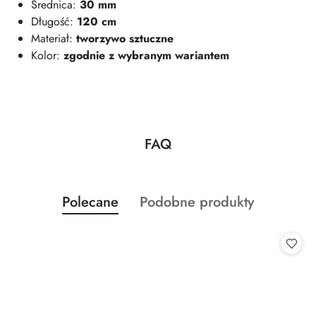
Średnica:
30 mm
Długość:
120 cm
Materiał:
tworzywo sztuczne
Kolor:
zgodnie z wybranym wariantem
FAQ
Pomiń FAQ
Produkty
Produkty
Polecane
Podobne produkty
Pomiń karuzelę produktów
o
o
statusie:
statusie: