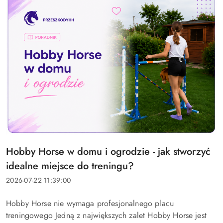
Tytuł
Hobby Horse w domu i ogrodzie - jak stworzyć
artykułu:
idealne miejsce do treningu?
Data
2026-07-22 11:39:00
dodania:
Treść
Hobby Horse nie wymaga profesjonalnego placu
artykułu:
treningowego Jedną z największych zalet Hobby Horse jest