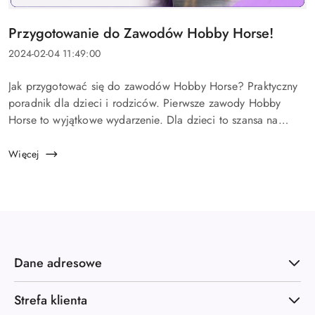
Tytuł
Przygotowanie do Zawodów Hobby Horse!
artykułu:
Data
2024-02-04 11:49:00
dodania:
Treść
Jak przygotować się do zawodów Hobby Horse? Praktyczny
artykułu:
poradnik dla dzieci i rodziców. Pierwsze zawody Hobby
Horse to wyjątkowe wydarzenie. Dla dzieci to szansa na
sprawdzenie swoich umiejętności, poznanie nowych
znajomych i świetną zabawę,...
Więcej
Dane adresowe
Strefa klienta