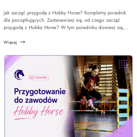
dodania:
Treść
Jak zacząć przygodę z Hobby Horse? Kompletny poradnik
artykułu:
dla początkujących. Zastanawiasz się, od czego zacząć
przygodę z Hobby Horse? W tym poradniku dowiesz się,
czym jest ten sport, jaki sprzęt warto kupić na początek, jak
wygląda pierwszy trening oraz ja...
Więcej