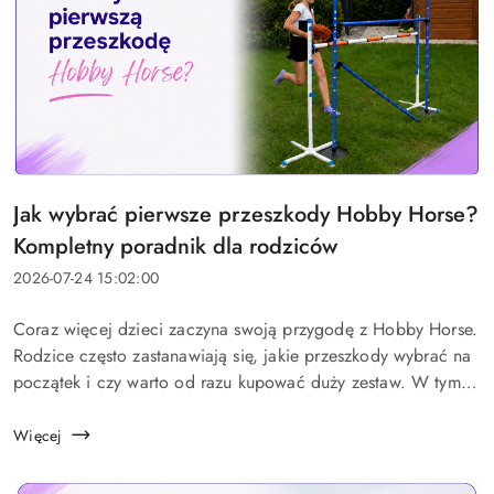
Tytuł
Jak wybrać pierwsze przeszkody Hobby Horse?
artykułu:
Kompletny poradnik dla rodziców
Data
2026-07-24 15:02:00
dodania:
Treść
Coraz więcej dzieci zaczyna swoją przygodę z Hobby Horse.
artykułu:
Rodzice często zastanawiają się, jakie przeszkody wybrać na
początek i czy warto od razu kupować duży zestaw. W tym
poradniku podpowiadamy, na co zwrócić uwagę, aby
stworzyć bezpieczny tor d...
Więcej