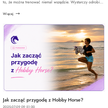
to, że można trenować niemal wszędzie. Wystarczy odrobina
wolnej przestrzeni, kilka przeszkód i chęć do zabawy.
Niezależnie od tego, czy mieszkaci...
Więcej
Tytuł
Jak zacząć przygodę z Hobby Horse?
artykułu:
Data
2025-07-09 09:51:00